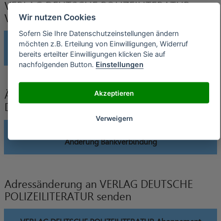
VERLAG DEUTSCHE POLIZEILITERATUR
Verträge widerrufen
Wir nutzen Cookies
Sofern Sie Ihre Datenschutzeinstellungen ändern
VERLAG DEUTSCHE POLIZEILITERATUR Abonnement
möchten z.B. Erteilung von Einwilligungen, Widerruf
widerrufen
bereits erteilter Einwilligungen klicken Sie auf
nachfolgenden Button.
Einstellungen
Akzeptieren
Änderung der Bankverbindung an VERLAG
DEUTSCHE POLIZEILITERATUR senden
Verweigern
VERLAG DEUTSCHE POLIZEILITERATUR Abonnement
Änderung Bankverbindung
Adressänderung an VERLAG DEUTSCHE
POLIZEILITERATUR senden