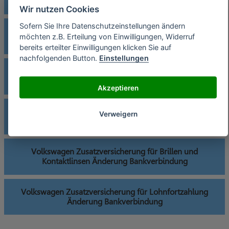
Bankverbindung
Wir nutzen Cookies
Sofern Sie Ihre Datenschutzeinstellungen ändern
Volkswagen Zahn Zusatzversicherung Änderung
möchten z.B. Erteilung von Einwilligungen, Widerruf
Bankverbindung
bereits erteilter Einwilligungen klicken Sie auf
nachfolgenden Button.
Einstellungen
Volkswagen Zahn-Schutzbrief für Kinder Änderung
Bankverbindung
Akzeptieren
Volkswagen Zusatzversicherung für Arzneitmittel
Verweigern
Änderung Bankverbindung
Volkswagen Zusatzversicherung für Brillen und
Kontaktlinsen Änderung Bankverbindung
Volkswagen Zusatzversicherung für Lohnfortzahlung
Änderung Bankverbindung