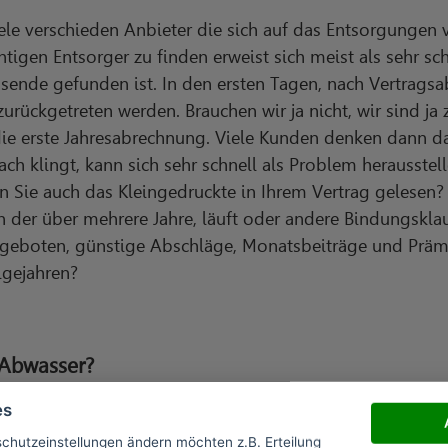
viele verschieden Anbieter die sich auf das Entsorgunge
chtigen Entsorger zu finden erweist sich meist als sehr s
sende gefunden ist. In den ersten Tagen, nach Vertragsa
rückgetreten werden. Brauchen wir ja nicht, wir sind ja 
e erste Jahresabrechnung. Viele Kunden denken dann d
ch klingt, kann sich sehr schnell als Problem herausstel
n Sie auch das Kleingedruckte in Ihrem Vertrag gelesen?
 der über mehrere Jahre, läuft oder andere Bindungskla
geboten, günstige Abschläge, Monatsbeiträge und Prämi
lgejahren?
 Abwasser?
es
rbirgt sich nichts anderes als durch den Gebrauch veru
schutzeinstellungen ändern möchten z.B. Erteilung