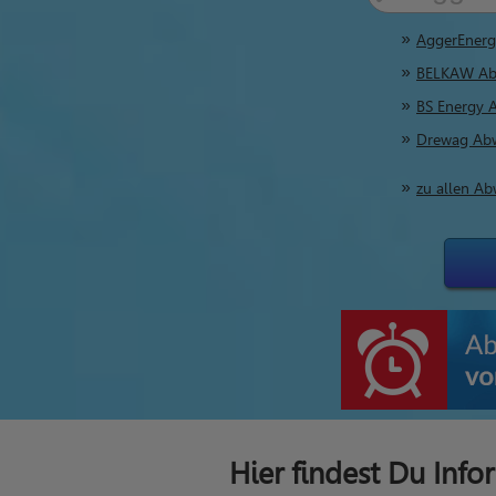
AggerEnerg
BELKAW Abw
BS Energy 
Drewag Abw
zu allen A
Hier findest Du Inf