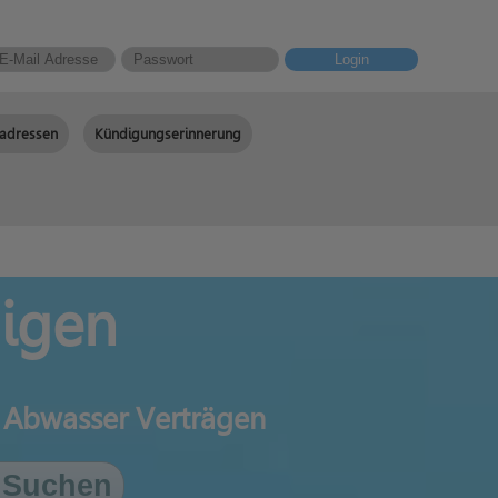
Login
adressen
Kündigungserinnerung
digen
n Abwasser Verträgen
Suchen