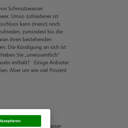
n von Schmutzwasser
chwer. Umso zufriedener ist
bschluss kann (meist) noch
zufrieden, zumindest bis die
aran ihren bestehenden
len. Die Kündigung an sich ist
 Haben Sie „unwissentlich“
useln enthält? Einige Anbieter
en. Aber um wie viel Prozent
Akzeptieren
nreinigtes Wasser. Abwasser