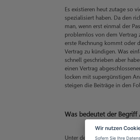
Es existieren heut zutage so 
spezialisiert haben. Da den ri
man, wenn erst einmal der Pas
problemlos von dem Vertrag zu
erste Rechnung kommt oder di
Vertrag zu kündigen. Was einfa
schnell geschrieben aber habe
einen Vertrag abgeschlossenen
locken mit supergünstigen An
steigen die Beiträge in den Fo
Was bedeutet der Begriff
Wir nutzen Cooki
Unter dem Begriff Abwasser ve
Sofern Sie Ihre Daten