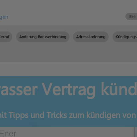
igen
erruf
Änderung Bankverbindung
Adressänderung
Kündigungs
sser Vertrag kün
it Tipps und Tricks zum kündigen vo