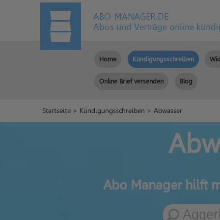
ABO-MANAGER.DE
Abos und Verträge online künd
Home
Kündigungsschreiben
Wid
Online Brief versenden
Blog
Startseite
>
Kündigungsschreiben
> Abwasser
Abwa
Abo Manager hilft m