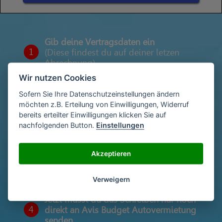
Gib deine Vertragsdaten ein
1
(Diese findest du auf deiner letzen
Abrechnung)
Wir nutzen Cookies
Sofern Sie Ihre Datenschutzeinstellungen ändern
Gib deinen Namen und deine Adresse
möchten z.B. Erteilung von Einwilligungen, Widerruf
2
ein
bereits erteilter Einwilligungen klicken Sie auf
nachfolgenden Button.
Einstellungen
Unterschriebe das Schreiben mit deinem
Akzeptieren
3
Namen oder lade eine Unterschrift hoch
Verweigern
Jetzt musst du das Schreiben nur noch
4
direkt an Avis Budget Autovermietung
senden