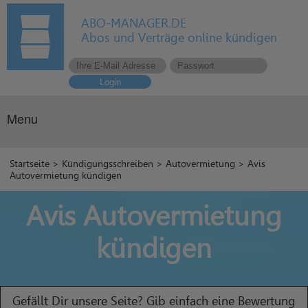
ABO-MANAGER.DE
Abos und Verträge online kündigen
Login
Menu
Startseite
>
Kündigungsschreiben
>
Autovermietung
> Avis
Autovermietung kündigen
Avis Autovermietung
kündigen
Gefällt Dir unsere Seite? Gib einfach eine Bewertung