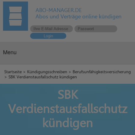
ABO-MANAGER.DE
Abos und Verträge online kündigen
Login
Menu
Startseite
>
Kündigungsschreiben
>
Berufsunfähigkeitsversicherung
> SBK Verdienstausfallschutz kündigen
SBK
Verdienstausfallschutz
kündigen