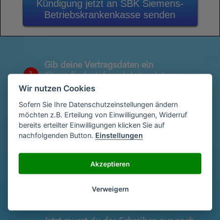
Kündigung jetzt an SBK Siemens-
Betriebskrankenkasse senden
Gib deine Vertragsdaten ein
1
(Diese findest du auf deiner letzen
Abrechnung)
Wir nutzen Cookies
Sofern Sie Ihre Datenschutzeinstellungen ändern
möchten z.B. Erteilung von Einwilligungen, Widerruf
Gib deinen Namen und deine Adresse
bereits erteilter Einwilligungen klicken Sie auf
2
ein
nachfolgenden Button.
Einstellungen
Akzeptieren
Unterschriebe das Schreiben mit deinem
3
Namen oder lade eine Unterschrift hoch
Verweigern