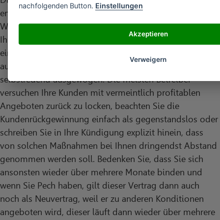
nachfolgenden Button.
Einstellungen
entnehmen zu welchem Termin der Vertrag endet. Des
Weiteren werden Sie darüber informiert, wie es sich mit
Akzeptieren
Ihrem Vertragskonto verhält. Sollte Ihr Vertragskonto
ein Minus aufweisen, müssen Sie dieses unbedingt
Verweigern
ausgleichen. Im besten Falle ist Ihr Kundenkonto
selbstredend ausgewogen. Die meisten Betreiber
versuchen Ihre Kunden mit vermeintlich profitablen
Angeboten zurück zu locken, beachten Sie die
Kundenrückgewinnung einfach als gegenstandslos oder
schreiben Sie in Ihre Kündigung explizit hinein, dass
von solchen Maßnahmen bei Ihnen dringendst Abstand
genommen werden soll. Bedenken Sie, dass Sie sich
ansonsten wieder über mehrere Monate binden und
wenn Sie Pech haben, gilt dieser Vertrag dann auch
noch als Neuvertrag, weil er zu anderen Konditionen
angeboten wird, dieser läuft dann wieder über mehrere