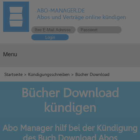
ABO-MANAGER.DE
Abos und Verträge online kündigen
Login
Menu
Startseite
>
Kündigungsschreiben
> Bücher Download
Bücher Download
kündigen
Abo Manager hilf bei der Kündigung
des Buch Download Abos