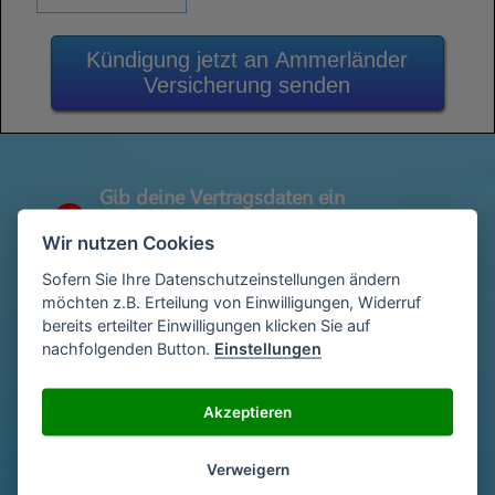
Kündigung jetzt an Ammerländer
Versicherung senden
Gib deine Vertragsdaten ein
1
(Diese findest du auf deiner letzen
Wir nutzen Cookies
Abrechnung)
Sofern Sie Ihre Datenschutzeinstellungen ändern
möchten z.B. Erteilung von Einwilligungen, Widerruf
bereits erteilter Einwilligungen klicken Sie auf
Gib deinen Namen und deine Adresse
2
nachfolgenden Button.
Einstellungen
ein
Akzeptieren
Unterschriebe das Schreiben mit deinem
3
Namen oder lade eine Unterschrift hoch
Verweigern