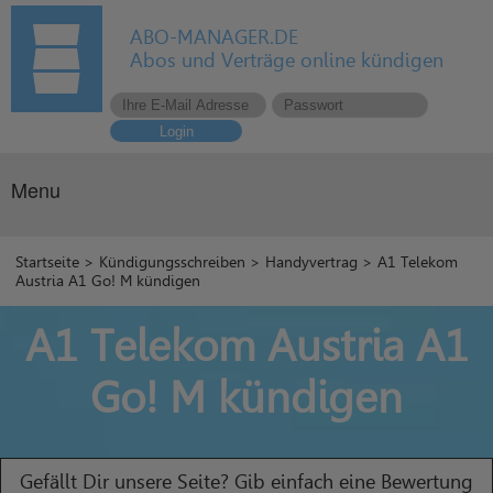
ABO-MANAGER.DE
Abos und Verträge online kündigen
Login
Menu
Startseite
>
Kündigungsschreiben
>
Handyvertrag
> A1 Telekom
Austria A1 Go! M kündigen
A1 Telekom Austria A1
Go! M kündigen
Gefällt Dir unsere Seite? Gib einfach eine Bewertung