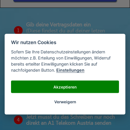
Gib deine Vertragsdaten ein
1
(Diese findest du auf deiner letzen
Abrechnung)
Wir nutzen Cookies
Sofern Sie Ihre Datenschutzeinstellungen ändern
möchten z.B. Erteilung von Einwilligungen, Widerruf
Gib deinen Namen und deine Adresse
2
bereits erteilter Einwilligungen klicken Sie auf
ein
nachfolgenden Button.
Einstellungen
Akzeptieren
Unterschriebe das Schreiben mit deinem
3
Namen oder lade eine Unterschrift hoch
Verweigern
Jetzt musst du das Schreiben nur noch
4
direkt an A1 Telekom Austria senden