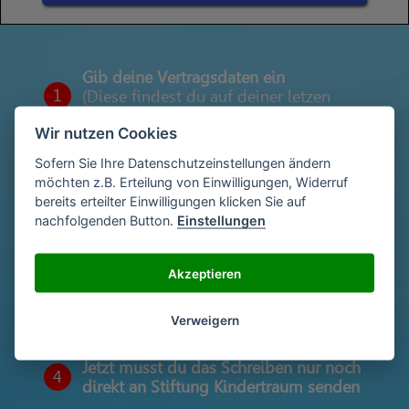
Gib deine Vertragsdaten ein
1
(Diese findest du auf deiner letzen
Abrechnung)
Wir nutzen Cookies
Sofern Sie Ihre Datenschutzeinstellungen ändern
möchten z.B. Erteilung von Einwilligungen, Widerruf
Gib deinen Namen und deine Adresse
2
bereits erteilter Einwilligungen klicken Sie auf
ein
nachfolgenden Button.
Einstellungen
Akzeptieren
Unterschriebe das Schreiben mit deinem
3
Namen oder lade eine Unterschrift hoch
Verweigern
Jetzt musst du das Schreiben nur noch
4
direkt an Stiftung Kindertraum senden