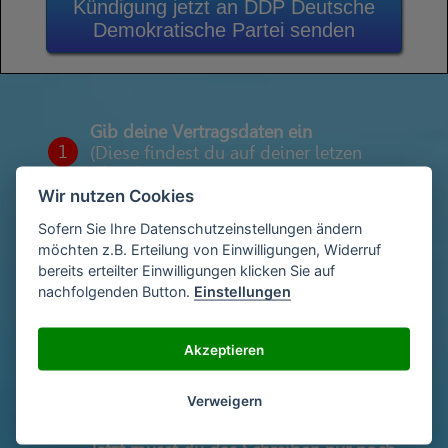
Kündigung jetzt an DDP Deutsche
Demokratische Partei senden
Gib deine Vertragsdaten ein
1
(Diese findest du auf deiner letzen
Abrechnung)
Wir nutzen Cookies
Sofern Sie Ihre Datenschutzeinstellungen ändern
möchten z.B. Erteilung von Einwilligungen, Widerruf
Gib deinen Namen und deine Adresse
2
bereits erteilter Einwilligungen klicken Sie auf
ein
nachfolgenden Button.
Einstellungen
Unterschriebe das Schreiben mit deinem
Akzeptieren
3
Namen oder lade eine Unterschrift hoch
Verweigern