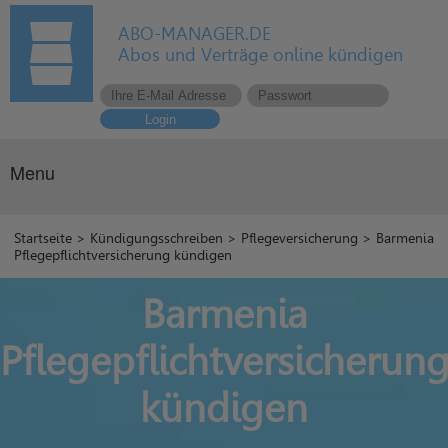
ABO-MANAGER.DE
Abos und Verträge online kündigen
Login
Menu
Startseite
>
Kündigungsschreiben
>
Pflegeversicherung
> Barmenia
Pflegepflichtversicherung kündigen
Barmenia
Pflegepflichtversicherun
kündigen