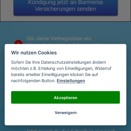
Kündigung jetzt an Barmenia
Versicherungen senden
Gib deine Vertragsdaten ein
1
(Diese findest du auf deiner letzen
Abrechnung)
Wir nutzen Cookies
Sofern Sie Ihre Datenschutzeinstellungen ändern
möchten z.B. Erteilung von Einwilligungen, Widerruf
Gib deinen Namen und deine Adresse
bereits erteilter Einwilligungen klicken Sie auf
2
ein
nachfolgenden Button.
Einstellungen
Akzeptieren
Unterschriebe das Schreiben mit deinem
3
Namen oder lade eine Unterschrift hoch
Verweigern