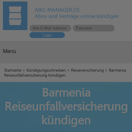
ABO-MANAGER.DE
Abos und Verträge online kündigen
Login
Menu
Startseite
>
Kündigungsschreiben
>
Reiseversicherung
> Barmenia
Reiseunfallversicherung kündigen
Barmenia
Reiseunfallversicherung
kündigen