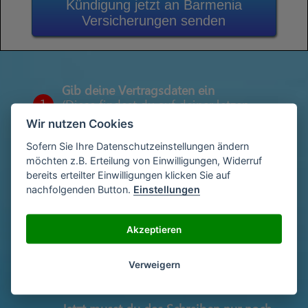
Kündigung jetzt an Barmenia
Versicherungen senden
Gib deine Vertragsdaten ein
1
(Diese findest du auf deiner letzen
Abrechnung)
Wir nutzen Cookies
Sofern Sie Ihre Datenschutzeinstellungen ändern
möchten z.B. Erteilung von Einwilligungen, Widerruf
Gib deinen Namen und deine Adresse
bereits erteilter Einwilligungen klicken Sie auf
2
ein
nachfolgenden Button.
Einstellungen
Akzeptieren
Unterschriebe das Schreiben mit deinem
3
Namen oder lade eine Unterschrift hoch
Verweigern