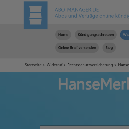
ABO-MANAGER.DE
Abos und Verträge online künd
Home
Kündigungsschreiben
Wid
Online Brief versenden
Blog
Startseite
>
Widerruf
>
Rechtsschutzversicherung
> HanseM
HanseMerk