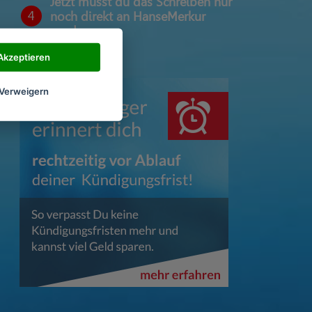
Jetzt musst du das Schreiben nur
4
noch direkt an HanseMerkur
senden
Akzeptieren
Verweigern