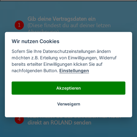
Gib deine Vertragsdaten ein
1
(Diese findest du auf deiner letzen
Abrechnung)
Wir nutzen Cookies
Sofern Sie Ihre Datenschutzeinstellungen ändern
Gib deinen Namen und deine Adresse
möchten z.B. Erteilung von Einwilligungen, Widerruf
2
ein
bereits erteilter Einwilligungen klicken Sie auf
nachfolgenden Button.
Einstellungen
Unterschriebe das Schreiben mit deinem
Akzeptieren
3
Namen oder lade eine Unterschrift hoch
Verweigern
Jetzt musst du das Schreiben nur noch
4
direkt an ROLAND senden