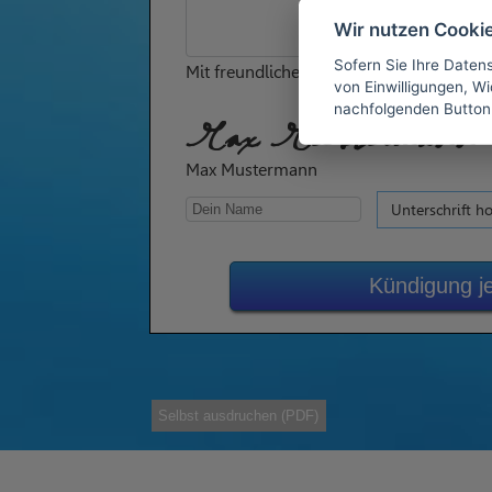
Wir nutzen Cooki
Sofern Sie Ihre Daten
Mit freundlichen Grüßen
von Einwilligungen, Wid
nachfolgenden Button
Max Mustermann
Max Mustermann
Unterschrift h
Kündigung j
Selbst ausdruchen (PDF)