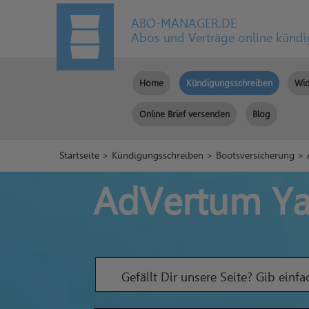
ABO-MANAGER.DE
Abos und Verträge online künd
Home
Kündigungsschreiben
Wid
Online Brief versenden
Blog
Startseite
>
Kündigungsschreiben
>
Bootsversicherung
> 
AdVertum Ya
Gefällt Dir unsere Seite? Gib einf