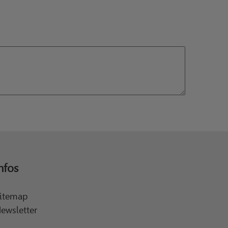
nfos
itemap
ewsletter