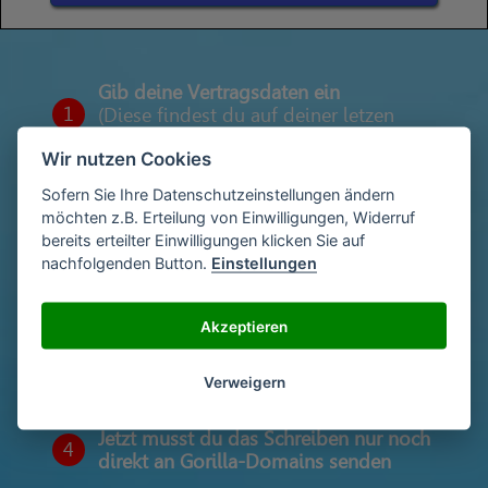
Gib deine Vertragsdaten ein
1
(Diese findest du auf deiner letzen
Abrechnung)
Wir nutzen Cookies
Sofern Sie Ihre Datenschutzeinstellungen ändern
möchten z.B. Erteilung von Einwilligungen, Widerruf
Gib deinen Namen und deine Adresse
2
bereits erteilter Einwilligungen klicken Sie auf
ein
nachfolgenden Button.
Einstellungen
Akzeptieren
Unterschriebe das Schreiben mit deinem
3
Namen oder lade eine Unterschrift hoch
Verweigern
Jetzt musst du das Schreiben nur noch
4
direkt an Gorilla-Domains senden