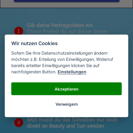
Gib deine Vertragsdaten ein
1
(Diese findest du auf deiner letzen
Abrechnung)
Wir nutzen Cookies
Sofern Sie Ihre Datenschutzeinstellungen ändern
möchten z.B. Erteilung von Einwilligungen, Widerruf
Gib deinen Namen und deine Adresse
2
bereits erteilter Einwilligungen klicken Sie auf
ein
nachfolgenden Button.
Einstellungen
Akzeptieren
Unterschriebe das Schreiben mit deinem
3
Namen oder lade eine Unterschrift hoch
Verweigern
Jetzt musst du das Schreiben nur noch
4
direkt an Beauty and Sun senden