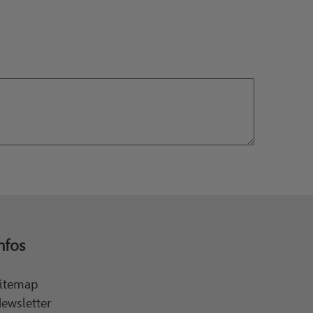
nfos
itemap
ewsletter