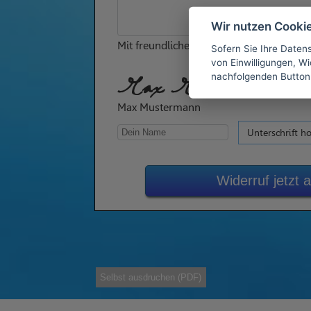
Wir nutzen Cooki
Mit freundlichen Grüßen
Sofern Sie Ihre Daten
von Einwilligungen, Wid
nachfolgenden Button
Max Mustermann
Max Mustermann
Unterschrift h
Widerruf jetzt
Selbst ausdruchen (PDF)