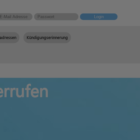
Login
adressen
Kündigungserinnerung
errufen