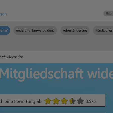
igen
erruf
Änderung Bankverbindung
Adressänderung
Kündigungs
aft widerrufen
itgliedschaft wid
ach eine Bewertung ab.
3.9
/5