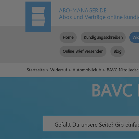
ABO-MANAGER.DE
Abos und Verträge online künd
Home
Kündigungsschreiben
Wid
Online Brief versenden
Blog
Startseite
>
Widerruf
>
Automobilclub
> BAVC Mitgliedsch
BAVC M
Gefällt Dir unsere Seite? Gib einf