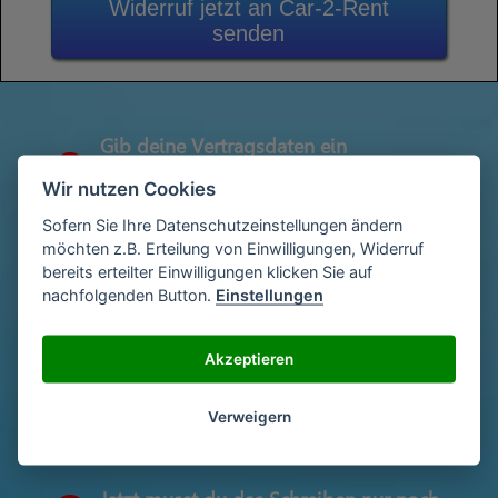
Widerruf jetzt an Car-2-Rent
senden
Gib deine Vertragsdaten ein
1
(Diese findest du auf deiner letzen
Wir nutzen Cookies
Abrechnung)
Sofern Sie Ihre Datenschutzeinstellungen ändern
möchten z.B. Erteilung von Einwilligungen, Widerruf
bereits erteilter Einwilligungen klicken Sie auf
Gib deinen Namen und deine Adresse
2
nachfolgenden Button.
Einstellungen
ein
Akzeptieren
Unterschriebe das Schreiben mit deinem
3
Namen oder lade eine Unterschrift hoch
Verweigern