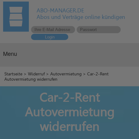
ABO-MANAGER.DE
Abos und Verträge online kündigen
Login
Menu
Startseite
>
Widerruf
>
Autovermietung
> Car-2-Rent
Autovermietung widerrufen
Car-2-Rent
Autovermietung
widerrufen