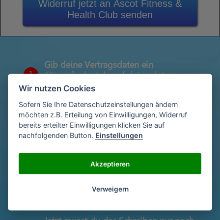
Widerruf jetzt an Ascot Fitness &
Health Club senden
Gib deine Vertragsdaten ein
1
(Diese findest du auf deiner letzen
Abrechnung)
Wir nutzen Cookies
Sofern Sie Ihre Datenschutzeinstellungen ändern
möchten z.B. Erteilung von Einwilligungen, Widerruf
Gib deinen Namen und deine Adresse
bereits erteilter Einwilligungen klicken Sie auf
2
ein
nachfolgenden Button.
Einstellungen
Akzeptieren
Unterschriebe das Schreiben mit deinem
3
Namen oder lade eine Unterschrift hoch
Verweigern