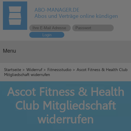
ABO-MANAGER.DE
Abos und Verträge online kündigen
Login
Menu
Startseite
>
Widerruf
>
Fitnessstudio
> Ascot Fitness & Health Club
Mitgliedschaft widerrufen
Ascot Fitness & Health
Club Mitgliedschaft
widerrufen