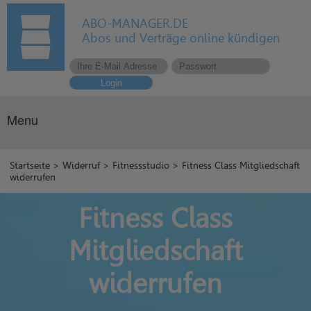
ABO-MANAGER.DE
Abos und Verträge online kündigen
Login
Menu
Startseite
>
Widerruf
>
Fitnessstudio
> Fitness Class Mitgliedschaft
widerrufen
Fitness Class
Mitgliedschaft
widerrufen