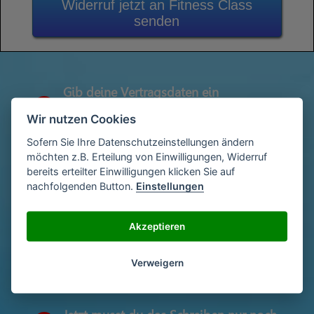
Widerruf jetzt an Fitness Class
senden
Gib deine Vertragsdaten ein
1
(Diese findest du auf deiner letzen
Wir nutzen Cookies
Abrechnung)
Sofern Sie Ihre Datenschutzeinstellungen ändern
möchten z.B. Erteilung von Einwilligungen, Widerruf
bereits erteilter Einwilligungen klicken Sie auf
Gib deinen Namen und deine Adresse
2
nachfolgenden Button.
Einstellungen
ein
Akzeptieren
Unterschriebe das Schreiben mit deinem
3
Namen oder lade eine Unterschrift hoch
Verweigern