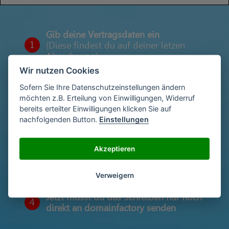
Gib deine Vertragsdaten ein
1
(Diese findest du auf deiner letzen
Abrechnung)
Wir nutzen Cookies
Sofern Sie Ihre Datenschutzeinstellungen ändern
Gib deinen Namen und deine Adresse
möchten z.B. Erteilung von Einwilligungen, Widerruf
2
ein
bereits erteilter Einwilligungen klicken Sie auf
nachfolgenden Button.
Einstellungen
Unterschriebe das Schreiben mit deinem
Akzeptieren
3
Namen oder lade eine Unterschrift hoch
Verweigern
Jetzt musst du das Schreiben nur noch
4
direkt an domainfactory senden