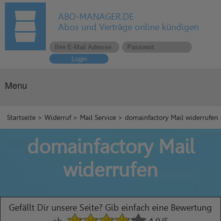
ABO-MANAGER.DE
Abos und Verträge online kündigen
Login
Menu
Startseite
>
Widerruf
>
Mail Service
> domainfactory Mail widerrufen
domainfactory Mail
widerrufen
Gefällt Dir unsere Seite? Gib einfach eine Bewertung