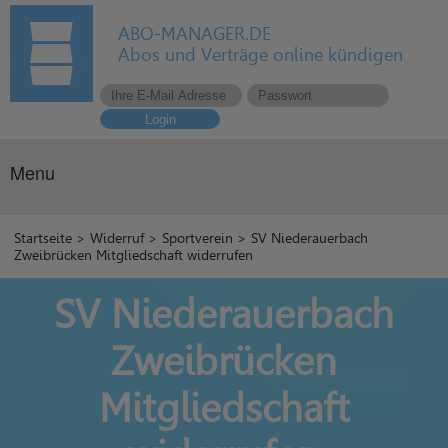
ABO-MANAGER.DE
Abos und Verträge online kündigen
Login
Menu
Startseite
>
Widerruf
>
Sportverein
> SV Niederauerbach
Zweibrücken Mitgliedschaft widerrufen
SV Niederauerbach
Zweibrücken
Mitgliedschaft