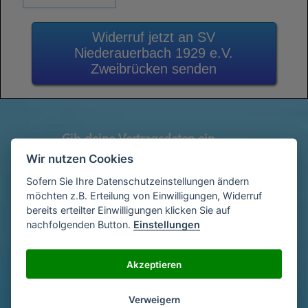
Widerruf jetzt an SV
Niederauerbach 1929 e.V.
Zweibrücken senden
Gib deine Vertragsdaten ein
1
(Diese findest du auf deiner letzen
Wir nutzen Cookies
Abrechnung)
Sofern Sie Ihre Datenschutzeinstellungen ändern
möchten z.B. Erteilung von Einwilligungen, Widerruf
bereits erteilter Einwilligungen klicken Sie auf
Gib deinen Namen und deine Adresse
nachfolgenden Button.
Einstellungen
2
ein
Akzeptieren
Unterschriebe das Schreiben mit deinem
3
Verweigern
Namen oder lade eine Unterschrift hoch