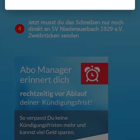
Jetzt musst du das Schreiben nur noch
4
direkt an SV Niederauerbach 1929 e.V.
Zweibrücken senden