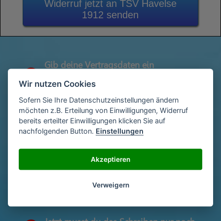
Widerruf jetzt an TSV Havelse
1912 senden
Gib deine Vertragsdaten ein
1
(Diese findest du auf deiner letzen
Wir nutzen Cookies
Abrechnung)
Sofern Sie Ihre Datenschutzeinstellungen ändern
möchten z.B. Erteilung von Einwilligungen, Widerruf
bereits erteilter Einwilligungen klicken Sie auf
Gib deinen Namen und deine Adresse
2
nachfolgenden Button.
Einstellungen
ein
Akzeptieren
Unterschriebe das Schreiben mit deinem
3
Namen oder lade eine Unterschrift hoch
Verweigern