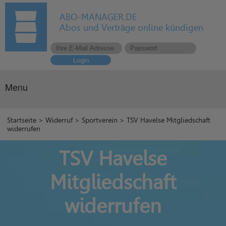
ABO-MANAGER.DE
Abos und Verträge online kündigen
Login
Menu
Startseite
>
Widerruf
>
Sportverein
> TSV Havelse Mitgliedschaft
widerrufen
TSV Havelse
Mitgliedschaft
widerrufen