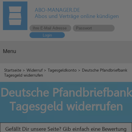
ABO-MANAGER.DE
Abos und Verträge online kündigen
Login
Menu
Startseite
>
Widerruf
>
Tagesgeldkonto
> Deutsche Pfandbriefbank
Tagesgeld widerrufen
Deutsche Pfandbriefbank
Tagesgeld widerrufen
Gefällt Dir unsere Seite? Gib einfach eine Bewertung