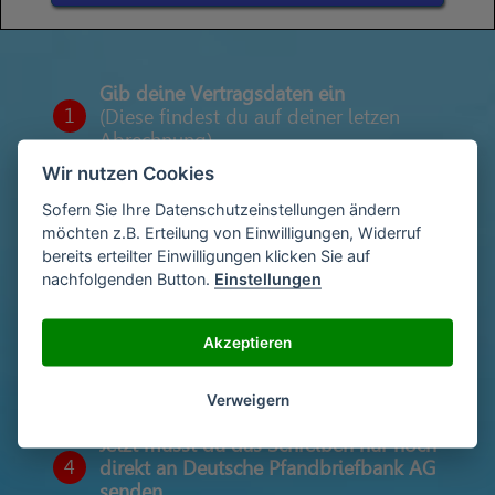
Gib deine Vertragsdaten ein
1
(Diese findest du auf deiner letzen
Abrechnung)
Wir nutzen Cookies
Sofern Sie Ihre Datenschutzeinstellungen ändern
Gib deinen Namen und deine Adresse
möchten z.B. Erteilung von Einwilligungen, Widerruf
2
ein
bereits erteilter Einwilligungen klicken Sie auf
nachfolgenden Button.
Einstellungen
Unterschriebe das Schreiben mit deinem
Akzeptieren
3
Namen oder lade eine Unterschrift hoch
Verweigern
Jetzt musst du das Schreiben nur noch
4
direkt an Deutsche Pfandbriefbank AG
senden