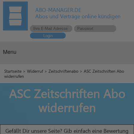
ABO-MANAGER.DE
Abos und Verträge online kündigen
Login
Menu
Startseite
>
Widerruf
>
Zeitschriftenabo
> ASC Zeitschriften Abo
widerrufen
ASC Zeitschriften Abo
widerrufen
Gefällt Dir unsere Seite? Gib einfach eine Bewertung