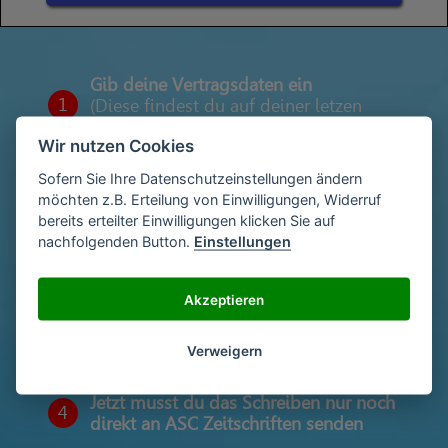
Gib deine Vertragsdaten ein
1
(Diese findest du auf deiner letzen
Abrechnung)
Wir nutzen Cookies
Sofern Sie Ihre Datenschutzeinstellungen ändern
möchten z.B. Erteilung von Einwilligungen, Widerruf
Gib deinen Namen und deine Adresse
2
bereits erteilter Einwilligungen klicken Sie auf
ein
nachfolgenden Button.
Einstellungen
Akzeptieren
Unterschriebe das Schreiben mit deinem
3
Namen oder lade eine Unterschrift hoch
Verweigern
Jetzt musst du das Schreiben nur noch
4
direkt an ASC Zeitschriften senden