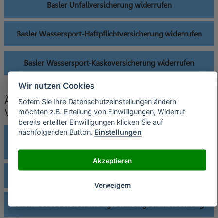
Basler Unfallversicherung widerrufen
Basler Wassersport-Haftpflichtversicherung widerrufen
Basler Wassersport-Kaskoversicherung widerrufen
Wir nutzen Cookies
Änderung der Bankverbindung an Basler
Sofern Sie Ihre Datenschutzeinstellungen ändern
Versicherungen senden
möchten z.B. Erteilung von Einwilligungen, Widerruf
bereits erteilter Einwilligungen klicken Sie auf
nachfolgenden Button.
Einstellungen
Basler Berufsunfähigkeitsversicherung Änderung
Bankverbindung
Akzeptieren
Basler Bootsversicherung Änderung Bankverbindung
Verweigern
Basler Gebäudeversicherung Änderung Bankverbindung